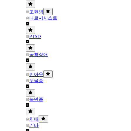
조현병
나르시시스트
PTSD
공황장애
번아웃
우울증
불면증
치매
기타