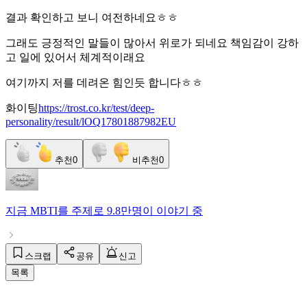
결과 확인하고 보니 여전하네요ㅎㅎ
그래도 긍정적인 말들이 많아서 위로가 되네요 책임감이 강하
고 일에 있어서 체계적이래요
여기까지 저를 데려온 힘인듯 합니다ㅎㅎ
화이팅
https://trost.co.kr/test/deep-
personality/result/lOQ17801887982EU
추천
0
비추천
0
지금
MBTI
를 주제로
9.8만명
이 이야기 중
스크랩
공유
신고
목록