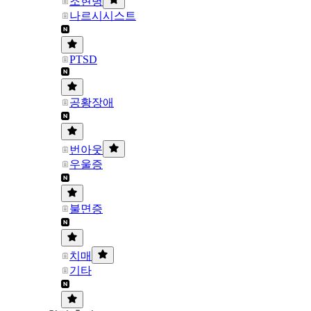
조현병
나르시시스트
PTSD
공황장애
번아웃
우울증
불면증
치매
기타