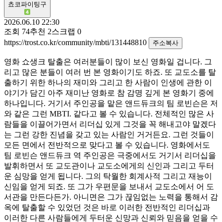
쵸코파이팅구
2026.06.10 22:30
조회
74
추천
2
스크랩
0
https://trost.co.kr/community/mbti/131448810
주소복사
영화 쇼생크 탈출은 여러분들이 많이 보신 영화일 겁니다. 그
리고 많은 분들이 여러 번 본 영화이기도 하죠. 또 교도소를 탈
출하기 위한 하나의 재미와 그리고 한 사람이 인생에 관한 이
야기가 담긴 아주 재미난 영화로 참 감명 깊게 본 영화기 중에
하나입니다. 거기서 주인공을 맡은 앤드듀크의 팀 로빈슨은 저
와 같은 그런 MBTI. 같다고 볼 수 있습니다. 전체적인 많은 사
람들을 이끌어가면서 리더십 있게 그것을 꼭 해내고야 말겠다
는 그런 강한 진념을 갖고 있는 사람인 거거든요. 그런 것들이
모든 면에서 전반적으로 맞다고 볼 수 있습니다. 영화에서도
팀 로빈슨 앤드듀크 역 주인공은 극중에서도 거기서 리더십을
발휘하면서 또 교도관이나 교도소에게의 신인과 그리고 두터
운 심망을 얻게 됩니다. 그의 탁월한 회계사적 그리고 재능이
신임을 얻게 되죠. 또 그가 우편문을 보내서 교도소에서 어 도
서관을 만든다든가. 아니면은 그가 끊임없는 노력을 통해서 감
옥에 탈출할 수 있었던 것은 바로 이러한 전반적인 리더십과
이러한 다른 사람들에게 두터운 신망과 신뢰와 믿음을 얻을 수