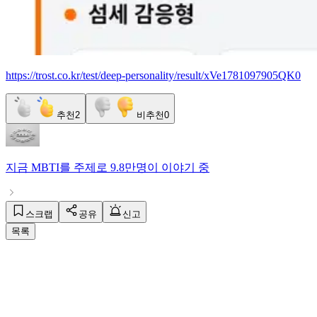
https://trost.co.kr/test/deep-personality/result/xVe1781097905QK0
추천
2
비추천
0
지금
MBTI
를 주제로
9.8만명
이 이야기 중
스크랩
공유
신고
목록