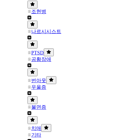
조현병
나르시시스트
PTSD
공황장애
번아웃
우울증
불면증
치매
기타