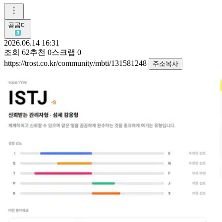
곰곰미
2026.06.14 16:31
조회
62
추천
0
스크랩
0
https://trost.co.kr/community/mbti/131581248
주소복사