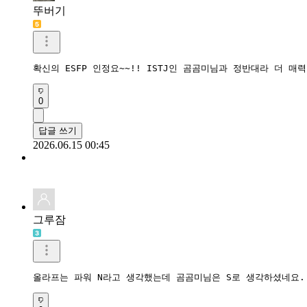
뚜버기
확신의 ESFP 인정요~~!! ISTJ인 곰곰미님과 정반대라 더 매
0
답글 쓰기
2026.06.15 00:45
그루잠
올라프는 파워 N라고 생각했는데 곰곰미님은 S로 생각하셨네요.