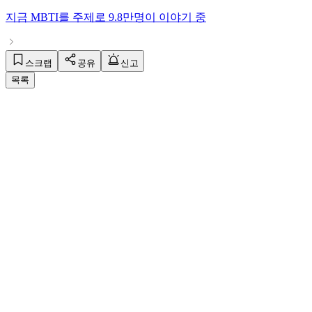
지금
MBTI
를 주제로
9.8만명
이 이야기 중
스크랩
공유
신고
목록