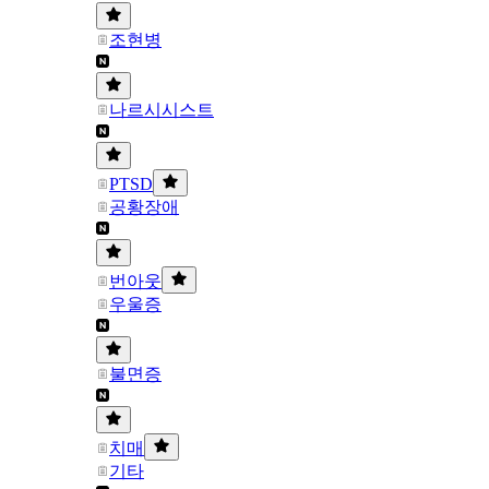
조현병
나르시시스트
PTSD
공황장애
번아웃
우울증
불면증
치매
기타