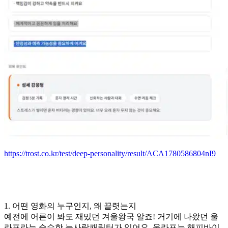
https://trost.co.kr/test/deep-personality/result/ACA1780586804nI9
1. 어떤 영화의 누구인지, 왜 끌렷는지
예전에 어른이 봐도 재밌던 겨울왕국 알죠! 거기에 나왔던 울
라프라는 순수한 눈사람캐릭터가 있어요. 울라프는 해피바이