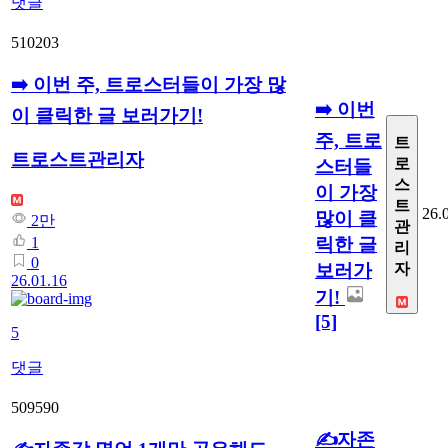
댓글
510203
➡️ 이번 주, 트로스터들이 가장 많
➡️ 이번
이 클릭한 글 보러가기!
주, 트로
트
트로스트관리자
로
스터들
스
이 가장
트
26.
많이 클
2만
관
릭한 글
1
리
0
보러가
자
26.01.16
기!
[5]
5
댓글
509590
✍️자존