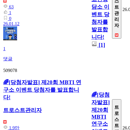
스
담소 이
63
트
26.
1
관
벤트 당
0
리
첨자를
26.01.12
자
발표합
니다!
[1]
1
댓글
509078
🌈[당첨자발표] 제20회 MBTI 연
구소 이벤트 당첨자를 발표합니
🌈[당첨
다!
자발표]
트
제20회
트로스트관리자
로
MBTI
스
연구소
트
26.
1.9만