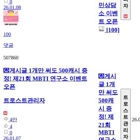
0
민상담
자
26.01.08
소 이벤
트 오픈
[100]
100
댓글
507860
💌게시글 1개만 써도 500캐시 증
💌게시
정! 제21회 MBTI 연구소 이벤트
글 1개
오픈
만 써도
트
500캐
트로스트관리자
로
시 증
스
정! 제
트
26.
4만
관
21회
4
리
MBTI
0
자
26.01.07
연구소