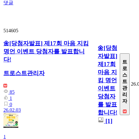
댓글
514605
🌼[당첨자발표] 제17회 마음 지킴
🌼[당첨
명언 이벤트 당첨자를 발표합니
자발표]
다!
트
제17회
로
마음 지
트로스트관리자
스
킴 명언
트
26.
이벤트
관
85
리
당첨자
1
자
를 발표
0
26.02.03
합니다!
[1]
1