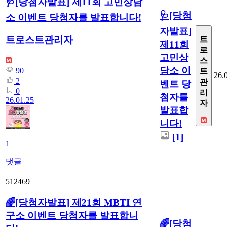
🩺[당첨자발표] 제11회 고민상담
🩺[당첨
소 이벤트 당첨자를 발표합니다!
자발표]
트로스트관리자
트
제11회
로
고민상
스
담소 이
90
트
26.
2
관
벤트 당
0
리
첨자를
26.01.25
자
발표합
니다!
[1]
1
댓글
512469
🌈[당첨자발표] 제21회 MBTI 연
구소 이벤트 당첨자를 발표합니
🌈[당첨