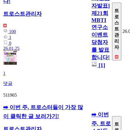
다!
자발표]
트
제21회
트로스트관리자
로
MBTI
스
연구소
트
26.
100
이벤트
관
1
리
당첨자
0
자
26.01.25
를 발표
합니다!
[1]
1
댓글
511965
➡️ 이번 주, 트로스터들이 가장 많
➡️ 이번
이 클릭한 글 보러가기!
주, 트로
트
트로스트관리자