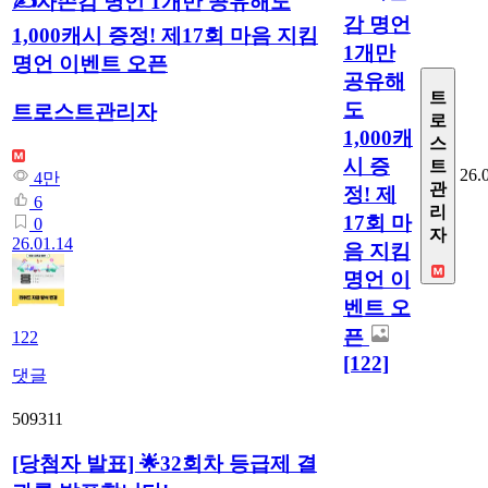
✍️자존감 명언 1개만 공유해도
감 명언
1,000캐시 증정! 제17회 마음 지킴
1개만
명언 이벤트 오픈
공유해
트
도
트로스트관리자
로
1,000캐
스
시 증
트
26.
4만
관
정! 제
6
리
17회 마
0
자
26.01.14
음 지킴
명언 이
벤트 오
픈
122
[122]
댓글
509311
[당첨자 발표] 🌟32회차 등급제 결