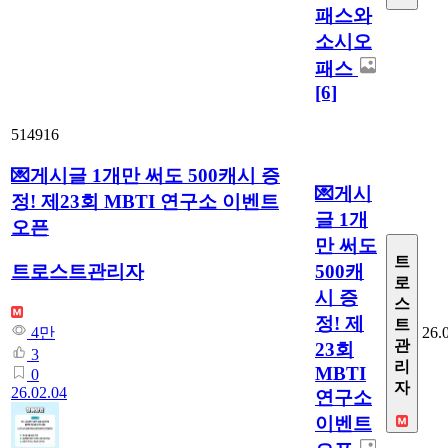
패스와
소시오
패스
[6]
514916
💌게시글 1개만 써도 500캐시 증
💌게시
정! 제23회 MBTI 연구소 이벤트
글 1개
오픈
만 써도
트
500캐
트로스트관리자
로
시 증
스
정! 제
트
26.
4만
관
23회
3
리
MBTI
0
자
26.02.04
연구소
이벤트