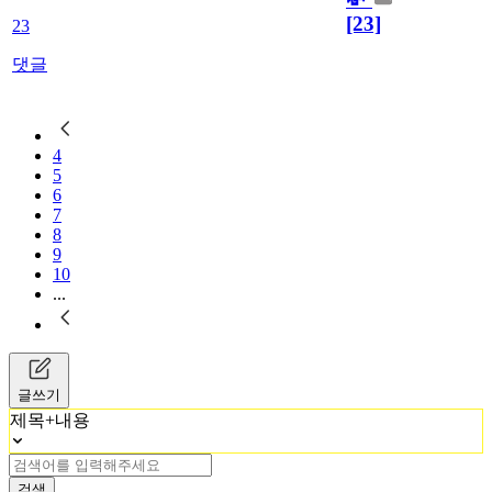
[23]
23
댓글
4
5
6
7
8
9
10
...
글쓰기
제목+내용
검색