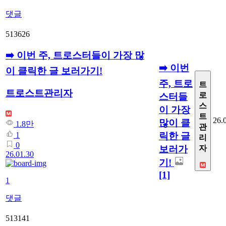
댓글
513626
➡️ 이번 주, 트로스터들이 가장 많
➡️ 이번
이 클릭한 글 보러가기!
주, 트로
트
트로스트관리자
로
스터들
스
이 가장
트
26.
많이 클
1.8만
관
릭한 글
1
리
0
보러가
자
26.01.30
기!
[1]
1
댓글
513141