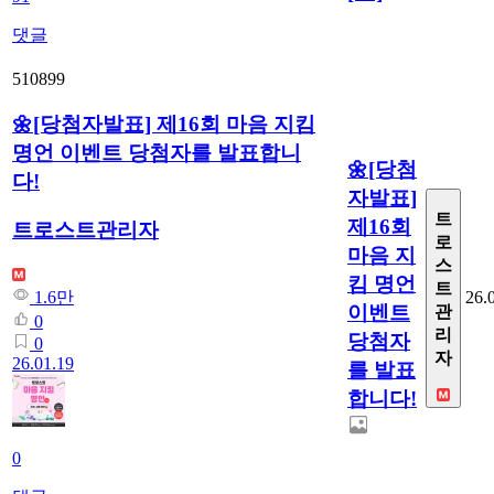
댓글
510899
🌼[당첨자발표] 제16회 마음 지킴
명언 이벤트 당첨자를 발표합니
🌼[당첨
다!
자발표]
트
제16회
트로스트관리자
로
마음 지
스
킴 명언
트
26.
1.6만
이벤트
관
0
리
당첨자
0
자
26.01.19
를 발표
합니다!
0