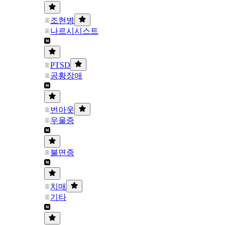
조현병
나르시시스트
PTSD
공황장애
번아웃
우울증
불면증
치매
기타