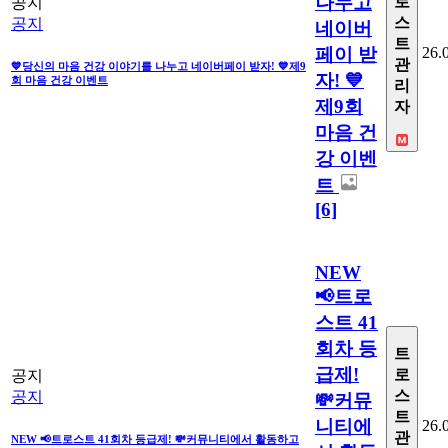
나누고
로
공지
스
공지
네이버
트
페이 받
26.
관
💙당신의 마음 건강 이야기를 나누고 네이버페이 받자! 💙제9
자! 💙
회 마음 건강 이벤트
리
제9회
자
마음 건
강 이벤
트
[6]
NEW
📢트로
스트 41
회차 등
트
급제!
로
공지
스
공지
💸커뮤
트
니티에
26.
관
NEW 📢트로스트 41회차 등급제! 💸커뮤니티에서 활동하고