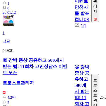
이벤트
관
1
리
당첨자
0
자
26.01.12
를 발표
합니다!
[1]
1
댓글
508081
🤔 강박 증상 공유하고 500캐시
받는 법! 11회차 고민상담소 이벤
🤔 강박
트 오픈
증상 공
유하고
트
트로스트관리자
500캐
로
스
시 받는
트
법! 11
26.
4.2만
관
5
회차 고
리