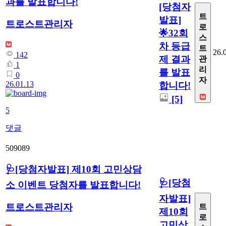
과를 발표합니다!
[당첨자
트
발표]
트로스트관리자
로
🌟32회
스
차 등급
트
26.
142
제 결과
관
1
리
를 발표
0
자
26.01.13
합니다!
[5]
5
댓글
509089
🩺[당첨자발표] 제10회 고민상담
🩺[당첨
소 이벤트 당첨자를 발표합니다!
자발표]
트로스트관리자
트
제10회
로
고민상