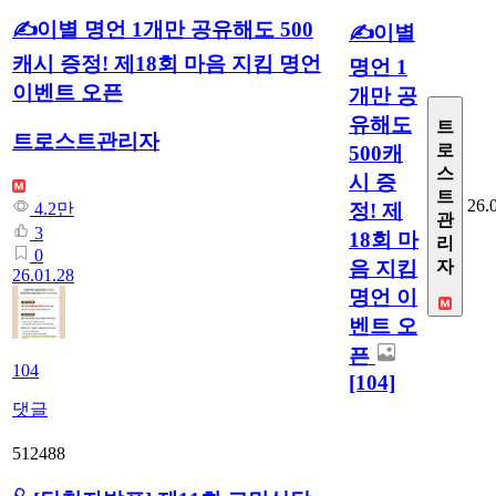
✍️이별 명언 1개만 공유해도 500
✍️이별
캐시 증정! 제18회 마음 지킴 명언
명언 1
이벤트 오픈
개만 공
유해도
트
트로스트관리자
로
500캐
스
시 증
트
26.
정! 제
4.2만
관
3
18회 마
리
0
음 지킴
자
26.01.28
명언 이
벤트 오
픈
104
[104]
댓글
512488