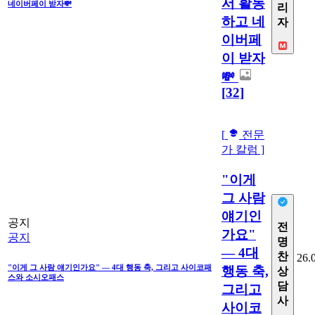
서 활동
네이버페이 받자💸
리
하고 네
자
이버페
이 받자
💸
[32]
[
전문
가 칼럼 ]
"이게
그 사람
얘기인
공지
전
가요"
공지
명
— 4대
찬
26.
"이게 그 사람 얘기인가요" — 4대 행동 축, 그리고 사이코패
행동 축,
상
스와 소시오패스
담
그리고
사
사이코