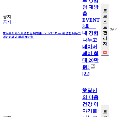
트 경험
담 대방
트
출
로
공지
EVENT
스
공지
3회 —
트
26.
내 경험
관
💛나르시시스트 경험담 대방출 EVENT 3회 — 내 경험 나누고
네이버페이 최대 20만원!
리
나누고
자
네이버
페이 최
대 20만
원!
[22]
💙당신
의 마음
건강 이
야기를
트