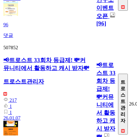
이벤트
오픈
[96]
96
댓글
507852
📢트로스트 33회차 등급제! 💸커
📢트로
뮤니티에서 활동하고 캐시 받자💸
스트 33
회차 등
트로스트관리자
트
급제!
로
스
💸커뮤
217
트
26.
니티에
1
관
서 활동
1
리
26.01.07
하고 캐
자
시 받자
💸