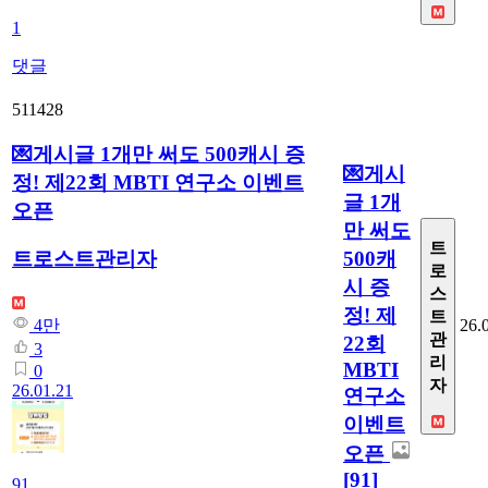
1
댓글
511428
💌게시글 1개만 써도 500캐시 증
💌게시
정! 제22회 MBTI 연구소 이벤트
글 1개
오픈
만 써도
트
500캐
트로스트관리자
로
시 증
스
정! 제
트
26.
4만
관
22회
3
리
MBTI
0
자
26.01.21
연구소
이벤트
오픈
[91]
91