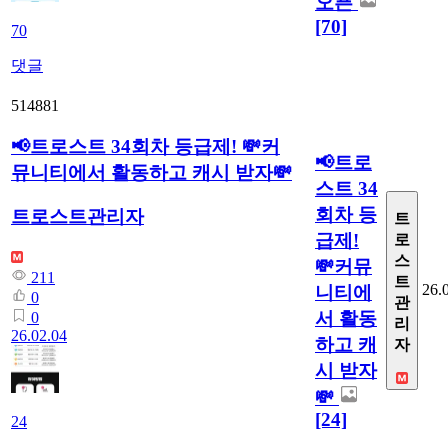
오픈
[70]
70
댓글
514881
📢트로스트 34회차 등급제! 💸커
📢트로
뮤니티에서 활동하고 캐시 받자💸
스트 34
회차 등
트로스트관리자
트
급제!
로
스
💸커뮤
211
트
26.
니티에
0
관
서 활동
0
리
26.02.04
하고 캐
자
시 받자
💸
[24]
24