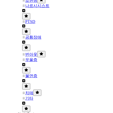
조현병
나르시시스트
PTSD
공황장애
번아웃
우울증
불면증
치매
기타