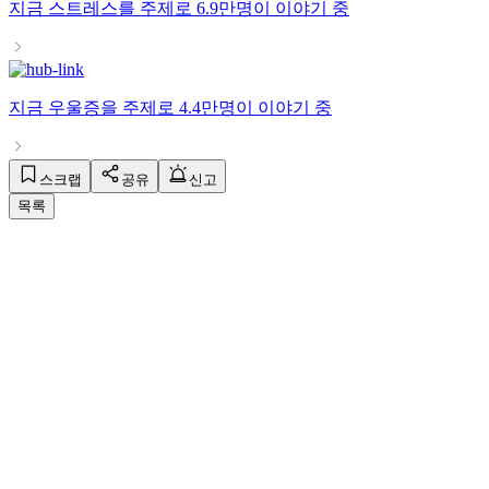
지금
스트레스
를 주제로
6.9만명
이 이야기 중
지금
우울증
을 주제로
4.4만명
이 이야기 중
스크랩
공유
신고
목록