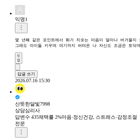
익명1
몇 년째 같은 포인트에서 화가 치솟는 마음이 얼마나 버거울지 느
그래도 아이들 키우며 여기까지 버텨온 나 자신도 조금은 토닥여
0
답글 쓰기
2026.07.16 15:30
산뜻한달빛7998
상담심리사
답변수 435
채택률 2%
마음·정신건강, 스트레스·감정조절
전문