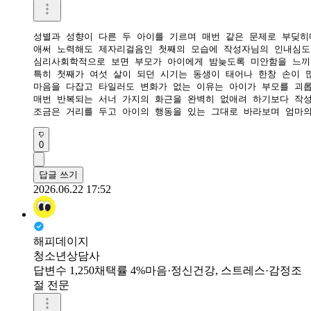
성별과 성향이 다른 두 아이를 기르며 매번 같은 문제로 부딪히
애써 노력해도 제자리걸음인 첫째의 모습에 작성자님의 인내심도
심리사회학적으로 보면 부모가 아이에게 밤늦도록 미안함을 느끼지
특히 첫째가 여섯 살이 되던 시기는 동생이 태어나 한창 손이 
마음을 다잡고 타일러도 변화가 없는 이유는 아이가 부모를 괴롭
매번 반복되는 서너 가지의 화근을 완벽히 없애려 하기보다 작성
조금은 거리를 두고 아이의 행동을 있는 그대로 바라보며 엄마의
0
답글 쓰기
2026.06.22 17:52
해피데이지
청소년상담사
답변수 1,250
채택률 4%
마음·정신건강, 스트레스·감정조
절 전문