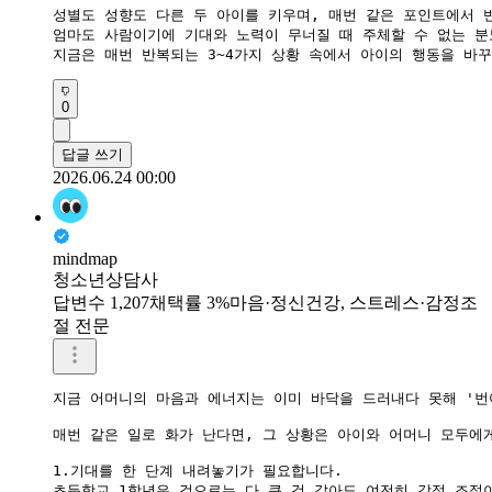
성별도 성향도 다른 두 아이를 키우며, 매번 같은 포인트에서 
​엄마도 사람이기에 기대와 노력이 무너질 때 주체할 수 없는 
​지금은 매번 반복되는 3~4가지 상황 속에서 아이의 행동을 
0
답글 쓰기
2026.06.24 00:00
mindmap
청소년상담사
답변수 1,207
채택률 3%
마음·정신건강, 스트레스·감정조
절 전문
지금 어머니의 마음과 에너지는 이미 바닥을 드러내다 못해 '번아
​매번 같은 일로 화가 난다면, 그 상황은 아이와 어머니 모두에게
​1.기대를 한 단계 내려놓기가 필요합니다.

초등학교 1학년은 겉으로는 다 큰 것 같아도 여전히 감정 조절