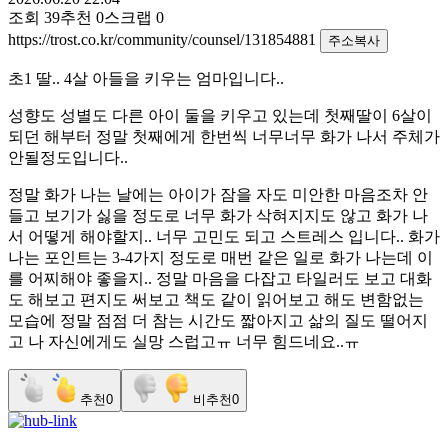
조회
39
추천
0
스크랩
0
https://trost.co.kr/community/counsel/131854881
주소복사
초1 딸.. 4살 아들을 키우는 엄마입니다..
성향도 성별도 다른 아이 둘을 키우고 있는데 첫째딸이 6살이
되던 해부터 정말 첫째에게 한번씩 너무너무 화가 나서 주체가
안될정도입니다..
정말 화가 나는 날에는 아이가 잠을 자도 미안한 마음조차 안
들고 보기가 싫을 정도로 너무 화가 삭혀지지도 않고 화가 나
서 어떻게 해야할지.. 너무 고민도 되고 스트레스 입니다.. 화가
나는 포인트는 3-4가지 정도로 매번 같은 일로 화가 나는데 이
를 어찌해야 좋을지.. 정말 마음을 다잡고 타일러도 보고 대화
도 해보고 편지도 써보고 책도 같이 읽어보고 해도 변함없는
모습에 정말 점점 더 참는 시간도 짧아지고 삶의 질도 떨어지
고 나 자신에게도 실망 스럽고ㅠ 너무 힘드네요..ㅠ
추천
0
비추천
0