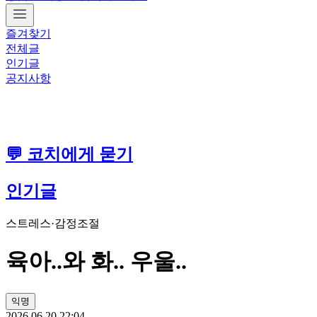
즐겨찾기
전체글
인기글
공지사항
💬 코치에게 묻기
인기글
스트레스·감정조절
육아..와 화.. 우울..
익명
2026.06.20 22:04