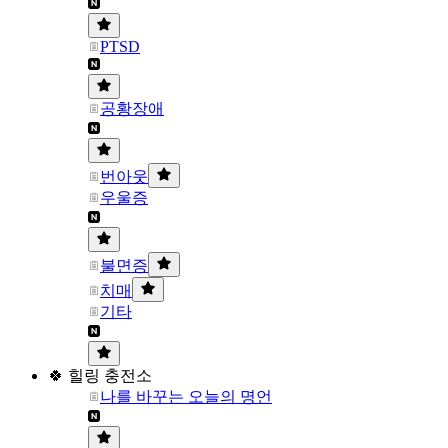
PTSD
공황장애
번아웃
우울증
불면증
치매
기타
🍀 힐링 충전소
나를 바꾸는 오늘의 명언