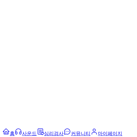
홈
사운드
심리검사
커뮤니티
마이페이지