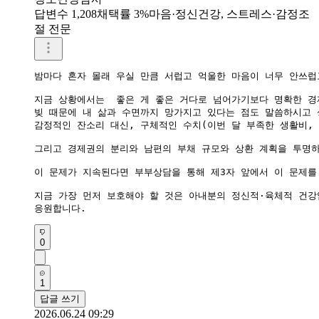
답변수 1,208
채택률 3%
마음·정신건강, 스트레스·감정조
절 전문
​밤마다 혼자 몰래 우실 만큼 서럽고 억울한 마음이 너무 안쓰럽
​지금 상황에서는  좋은 게 좋은 거다로 넘어가기보다 명확한 
빚 때문에 내 삶과 수면까지 망가지고 있다는 점도 말씀하시고 
감정적인 잔소리 대신, 구체적인 수치(이번 달 부족한 생활비, 
​그리고 경제권의 분리와 남편의 부채 규모와 상환 계획을 투명
이 문제가 지속된다면 부부상담을 통해 제3자 앞에서 이 문제를
지금 가장 먼저 보호해야 할 것은 아내분의 정신적·육체적 건강
응원합니다.
0
1
답글 쓰기
2026.06.24 09:29