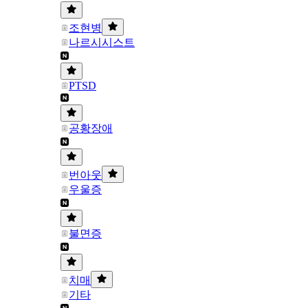
조현병
나르시시스트
PTSD
공황장애
번아웃
우울증
불면증
치매
기타