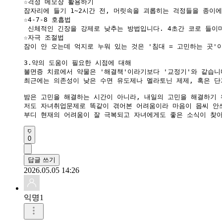
​☆걱정 메모장 활용하기 

잠자리에 들기 1~2시간 전, 머릿속을 괴롭히는 걱정들을 종이에
☆4-7-8 호흡법

 신체적인 긴장을 강제로 낮추는 방법입니다. 4초간 코로 들이
​☆자극 조절법

잠이 안 오는데 억지로 누워 있는 것은 '침대 = 고민하는 곳'
3.약의 도움이 필요한 시점에 대해

​불면증 치료에서 약물은 '해결책'이라기보다 '교정기'와 같습니다
최근에는 의존성이 낮은 수면 유도제나 멜라토닌 제제, 혹은 단
밤은 고민을 해결하는 시간이 아니라, 내일의 고민을 해결하기 
저도 자녀취업문제로 똑같이 겪어본 어려움이라 마음이 몹씨 안쓰
0
답글 쓰기
2026.05.05 14:26
익명1