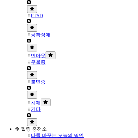
PTSD
공황장애
번아웃
우울증
불면증
치매
기타
🍀 힐링 충전소
나를 바꾸는 오늘의 명언