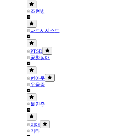
조현병
나르시시스트
PTSD
공황장애
번아웃
우울증
불면증
치매
기타