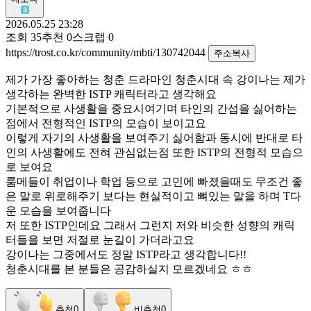
2026.05.25 23:28
조회
35
추천
0
스크랩
0
https://trost.co.kr/community/mbti/130742044
주소복사
제가 가장 좋아하는 청춘 드라마인 청춘시대 속 강이나는 제가
생각하는 완벽한 ISTP 캐릭터라고 생각해요
기본적으로 사생활을 중요시여기며 타인의 간섭을 싫어하는
점에서 전형적인 ISTP의 모습이 보이고요
이렇게 자기의 사생활을 보여주기 싫어함과 동시에 반대로 타
인의 사생활에도 전혀 관심없는점 또한 ISTP의 전형적 모습으
로 보여요
룸메들이 취업이나 학업 등으로 고민에 빠졌을때도 무조건 좋
은 말로 위로해주기 보다는 현실적이고 뼈있는 말을 하며 T다
운 모습을 보여줍니다
저 또한 ISTP인데요 그래서 그런지 저와 비슷한 성향의 캐릭
터들을 보면 저절로 눈길이 가더라고요
강이나는 그중에서도 정말 ISTP라고 생각합니다!!
청춘시대를 본 분들은 공감하실지 모르겠네요 ㅎㅎ
추천
0
비추천
0