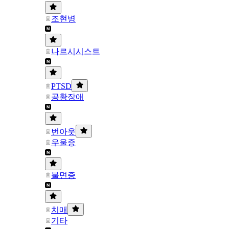
조현병
나르시시스트
PTSD
공황장애
번아웃
우울증
불면증
치매
기타