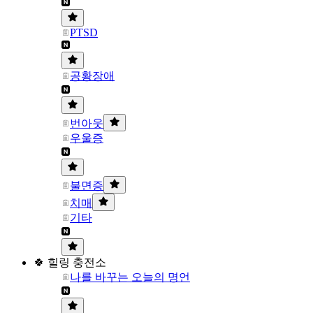
PTSD
공황장애
번아웃
우울증
불면증
치매
기타
🍀 힐링 충전소
나를 바꾸는 오늘의 명언