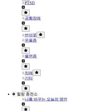
PTSD
공황장애
번아웃
우울증
불면증
치매
기타
🍀 힐링 충전소
나를 바꾸는 오늘의 명언