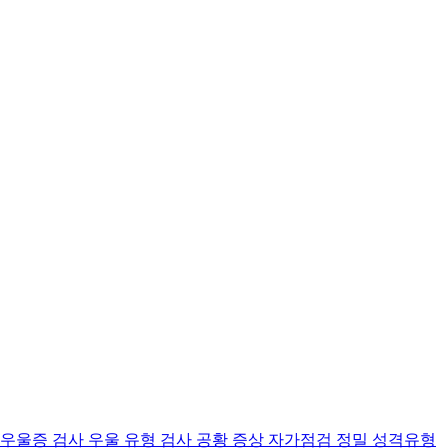
 우울증 검사
우울 유형 검사
공황 증상 자가점검
정밀 성격유형