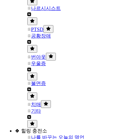
나르시시스트
PTSD
공황장애
번아웃
우울증
불면증
치매
기타
🍀 힐링 충전소
나를 바꾸는 오늘의 명언