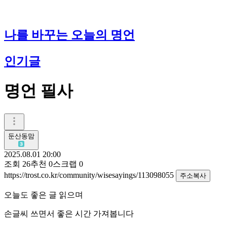
나를 바꾸는 오늘의 명언
인기글
명언 필사
둔산동맘
2025.08.01 20:00
조회
26
추천
0
스크랩
0
https://trost.co.kr/community/wisesayings/113098055
주소복사
오늘도 좋은 글 읽으며
손글씨 쓰면서 좋은 시간 가져봅니다