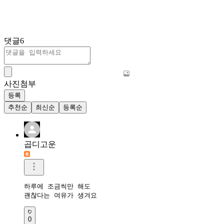
댓글
6
사진첨부
등록
추천순
최신순
등록순
곱디고운
하루에 조금씩만 해도 

괜찮다는 여유가 생겨요
0