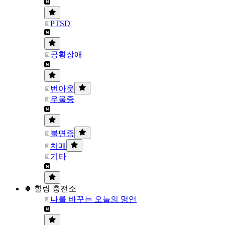
PTSD
공황장애
번아웃
우울증
불면증
치매
기타
🍀 힐링 충전소
나를 바꾸는 오늘의 명언