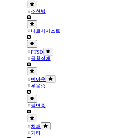
조현병
나르시시스트
PTSD
공황장애
번아웃
우울증
불면증
치매
기타