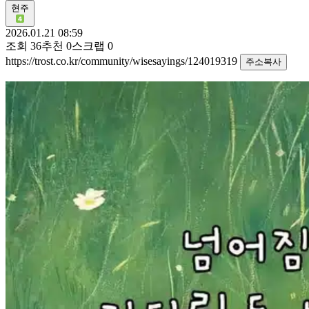
현주
2026.01.21 08:59
조회
36
추천
0
스크랩
0
https://trost.co.kr/community/wisesayings/124019319
주소복사