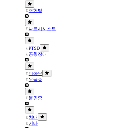
조현병
나르시시스트
PTSD
공황장애
번아웃
우울증
불면증
치매
기타