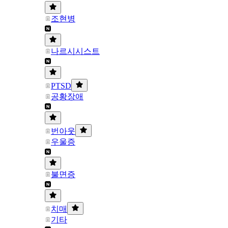
조현병
나르시시스트
PTSD
공황장애
번아웃
우울증
불면증
치매
기타