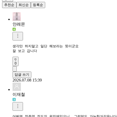
추천순
최신순
등록순
안레몬
생각만 하지말고 일단 해보라는 뜻이군요

잘 보고 갑니다 
0
답글 쓰기
2026.07.08 15:39
이재철
어쩌면 정주영 정도의 위치에있으니  그런말도 가능한거같읍니다