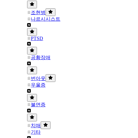
조현병
나르시시스트
PTSD
공황장애
번아웃
우울증
불면증
치매
기타