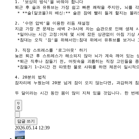
1. '보상의 방식'을 바꿔야 합니다

퇴근 후 술과 유튜브는 가장 쉽고 빠른 쾌락을 주지만, 뇌를 각
 * **술(알코올)의 배신:** 술은 잠에 빨리 들게 할지는
2. '수면 압박'을 이용한 리듬 재설정

지금 가장 큰 문제는 새벽 2~3시에 자는 습관으로 인해 생체 시
 *일어나는 시간 고정:어제 몇 시에 잤든 상관없이 아침 기상 
 *침대는 오직 '잠'을 위해서만:침대 위에서 유튜브를 보거나 
3. 직장 스트레스를 '로그아웃' 하기

늦은 퇴근 후 스트레스가 해소되지 않아 뇌가 계속 깨어 있는 상
 *퇴근 직후나 잠들기 전, 머릿속을 괴롭히는 직장 고민들을 종
 *잠들기 1~2시간 전 따뜻한 물로 샤워를 하면 체온이 일시적
4. 20분의 법칙

잠자리에 누웠는데 20분 넘게 잠이 오지 않는다면, 과감하게 
0
답글 쓰기
2026.05.14 12:39