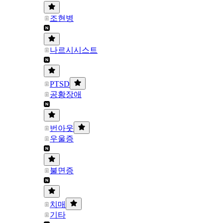
조현병
나르시시스트
PTSD
공황장애
번아웃
우울증
불면증
치매
기타