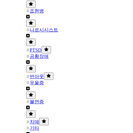
조현병
나르시시스트
PTSD
공황장애
번아웃
우울증
불면증
치매
기타