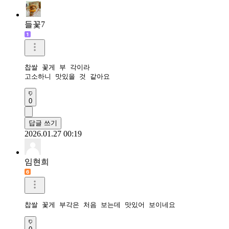
들꽃7
찹쌀 꽃게 부 각이라

고소하니 맛있을 것 같아요
0
답글 쓰기
2026.01.27 00:19
임현희
찹쌀 꽃게 부각은 처음 보는데 맛있어 보이네요