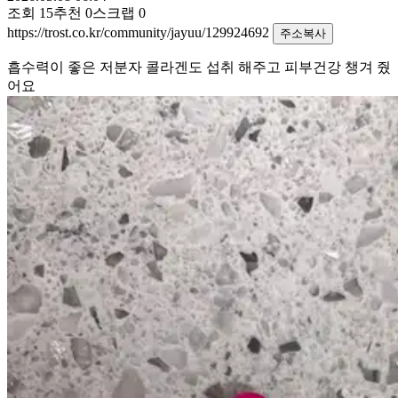
조회
15
추천
0
스크랩
0
https://trost.co.kr/community/jayuu/129924692
주소복사
흡수력이 좋은 저분자 콜라겐도 섭취 해주고 피부건강 챙겨 줬
어요