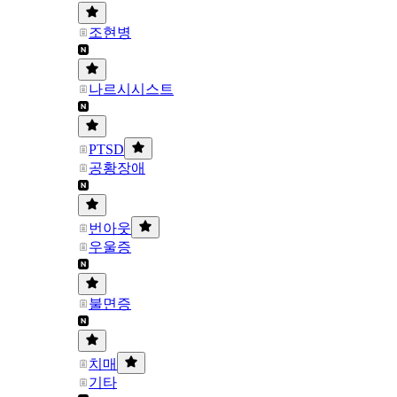
조현병
나르시시스트
PTSD
공황장애
번아웃
우울증
불면증
치매
기타