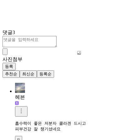
댓글
3
사진첨부
등록
추천순
최신순
등록순
헤븐
흡수력이 좋은 저분자 콜라겐 드시고

피부건강 잘 챙기셨네요 