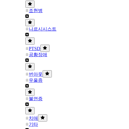
조현병
나르시시스트
PTSD
공황장애
번아웃
우울증
불면증
치매
기타