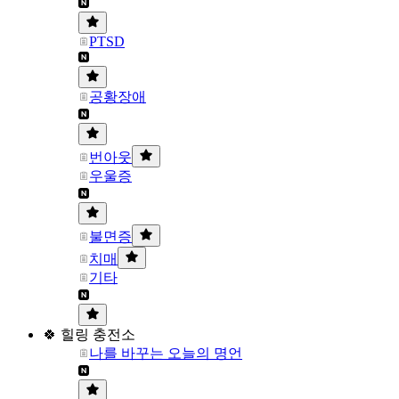
PTSD
공황장애
번아웃
우울증
불면증
치매
기타
🍀 힐링 충전소
나를 바꾸는 오늘의 명언