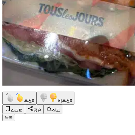
추천
0
비추천
0
스크랩
공유
신고
목록