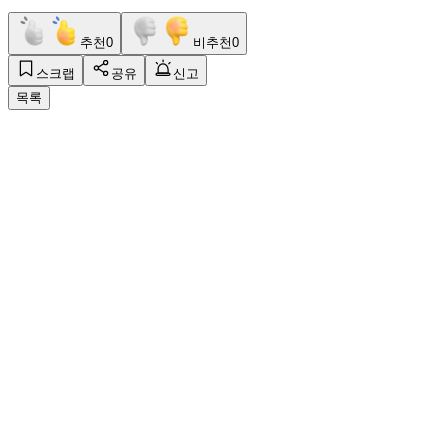
추천
0
비추천
0
스크랩
공유
신고
목록