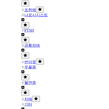
조현병
나르시시스트
PTSD
공황장애
번아웃
우울증
불면증
치매
기타