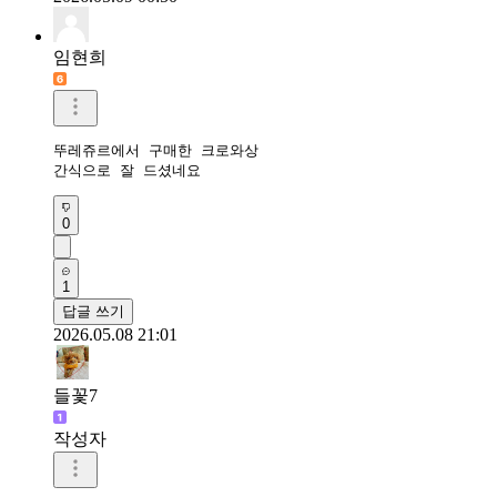
임현희
뚜레쥬르에서 구매한 크로와상

간식으로 잘 드셨네요
0
1
답글 쓰기
2026.05.08 21:01
들꽃7
작성자