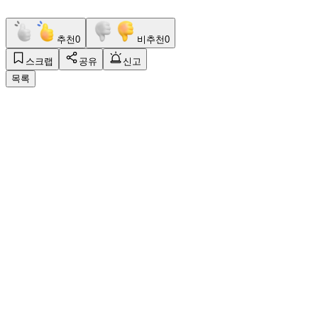
추천
0
비추천
0
스크랩
공유
신고
목록