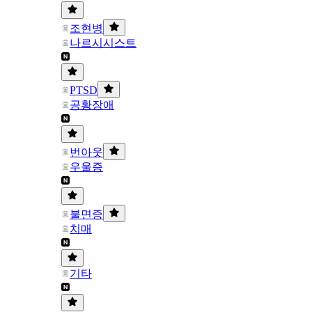
조현병
나르시시스트
PTSD
공황장애
번아웃
우울증
불면증
치매
기타