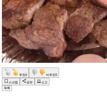
추천
0
비추천
0
스크랩
공유
신고
목록