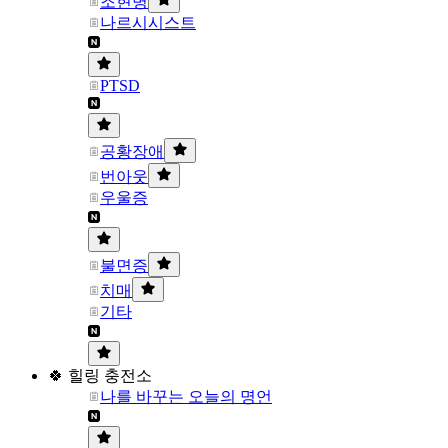
조현병
나르시시스트
PTSD
공황장애
번아웃
우울증
불면증
치매
기타
🍀 힐링 충전소
나를 바꾸는 오늘의 명언