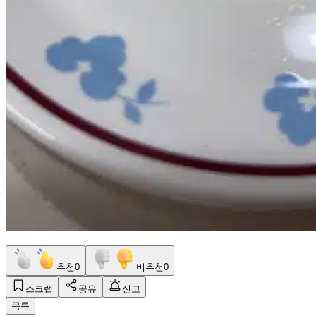
추천
0
비추천
0
스크랩
공유
신고
목록