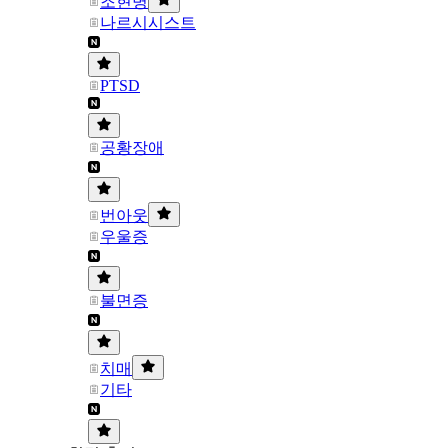
조현병
나르시시스트
PTSD
공황장애
번아웃
우울증
불면증
치매
기타