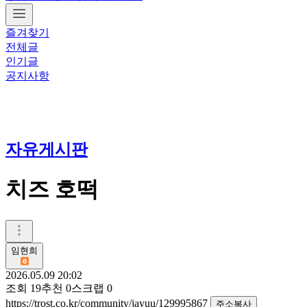
즐겨찾기
전체글
인기글
공지사항
자유게시판
치즈 호떡
임현희
2026.05.09 20:02
조회
19
추천
0
스크랩
0
https://trost.co.kr/community/jayuu/129995867
주소복사