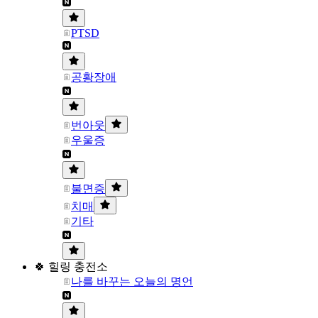
PTSD
공황장애
번아웃
우울증
불면증
치매
기타
🍀 힐링 충전소
나를 바꾸는 오늘의 명언