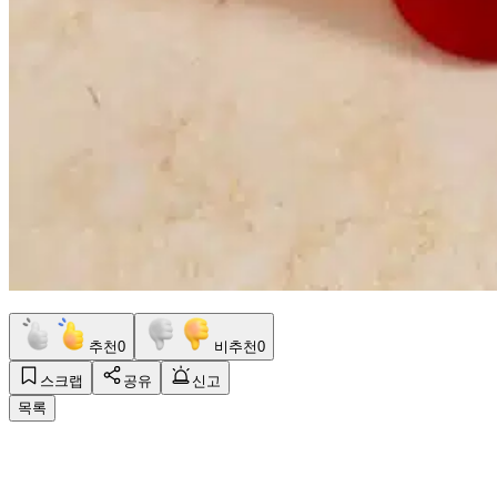
추천
0
비추천
0
스크랩
공유
신고
목록