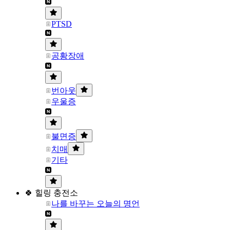
PTSD
공황장애
번아웃
우울증
불면증
치매
기타
🍀 힐링 충전소
나를 바꾸는 오늘의 명언