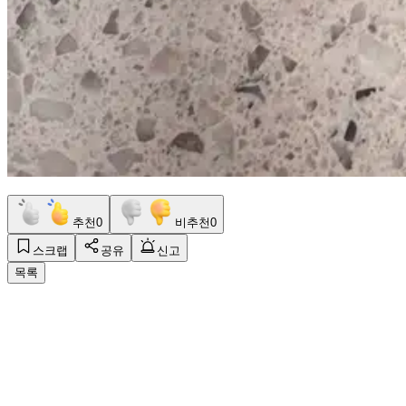
추천
0
비추천
0
스크랩
공유
신고
목록