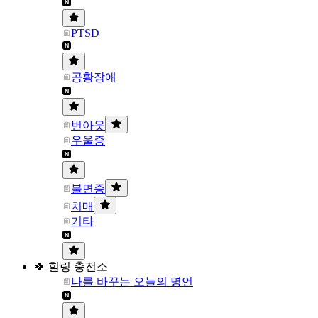
PTSD
공황장애
번아웃
우울증
불면증
치매
기타
🍀 힐링 충전소
나를 바꾸는 오늘의 명언