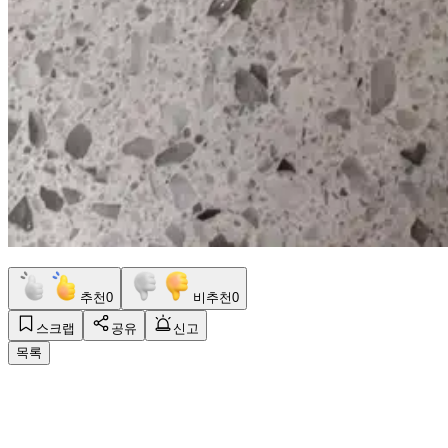
추천
0
비추천
0
스크랩
공유
신고
목록