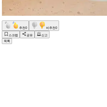
추천
0
비추천
0
스크랩
공유
신고
목록