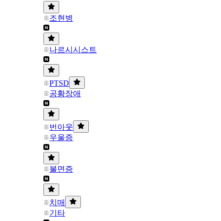
조현병
나르시시스트
PTSD
공황장애
번아웃
우울증
불면증
치매
기타