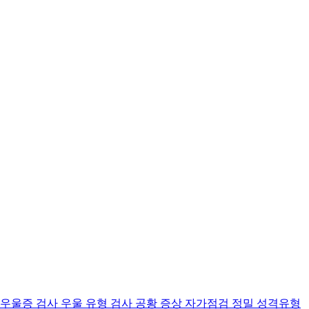
 우울증 검사
우울 유형 검사
공황 증상 자가점검
정밀 성격유형