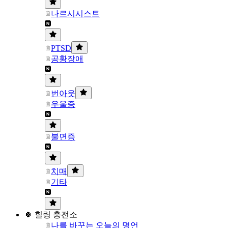
나르시시스트
PTSD
공황장애
번아웃
우울증
불면증
치매
기타
🍀 힐링 충전소
나를 바꾸는 오늘의 명언