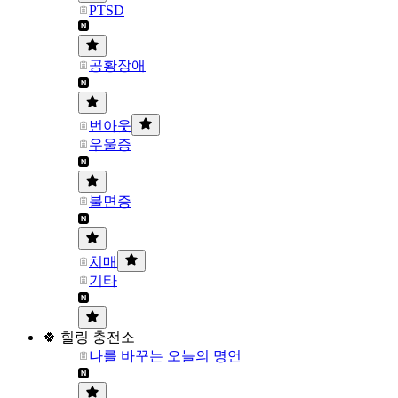
PTSD
공황장애
번아웃
우울증
불면증
치매
기타
🍀 힐링 충전소
나를 바꾸는 오늘의 명언