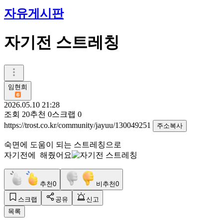
자유게시판
자기전 스트레칭
임현희
2026.05.10 21:28
조회
20
추천
0
스크랩
0
https://trost.co.kr/community/jayuu/130049251
주소복사
숙면에 도움이 되는 스트레칭으로
자기전에 해줬어요
추천
0
비추천
0
스크랩
공유
신고
목록