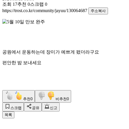
조회
17
추천
0
스크랩
0
https://trost.co.kr/community/jayuu/130064687
주소복사
공원에서 운동하는데 장미가 예쁘게 폈더라구요
편안한 밤 보내세요
추천
0
비추천
0
스크랩
공유
신고
목록