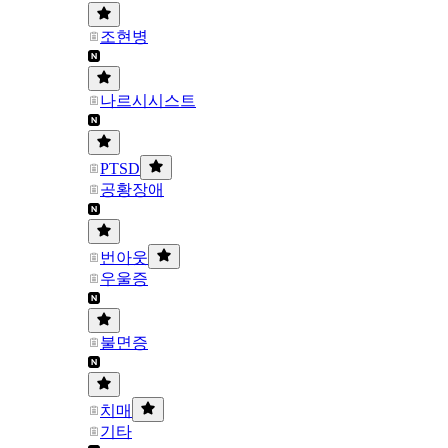
조현병
나르시시스트
PTSD
공황장애
번아웃
우울증
불면증
치매
기타