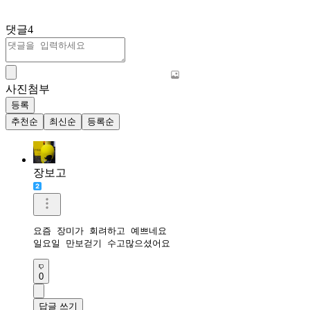
댓글
4
사진첨부
등록
추천순
최신순
등록순
장보고
요즘 장미가 회려하고 예쁘네요 

일요일 만보걷기 수고많으셨어요 
0
답글 쓰기