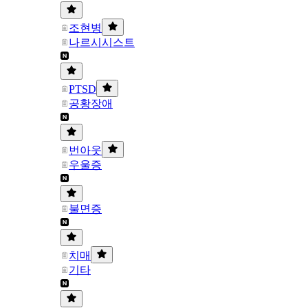
조현병
나르시시스트
PTSD
공황장애
번아웃
우울증
불면증
치매
기타