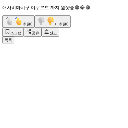
애사비마시구 야쿠르트 까지 원샷중😂😂😂
추천
0
비추천
0
스크랩
공유
신고
목록