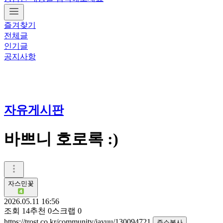
즐겨찾기
전체글
인기글
공지사항
자유게시판
바쁘니 호로록 :)
자스민꽃
2026.05.11 16:56
조회
14
추천
0
스크랩
0
https://trost.co.kr/community/jayuu/130094721
주소복사