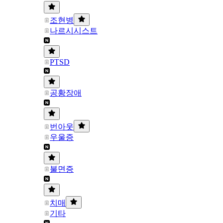
조현병
나르시시스트
PTSD
공황장애
번아웃
우울증
불면증
치매
기타