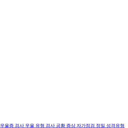
 우울증 검사
우울 유형 검사
공황 증상 자가점검
정밀 성격유형