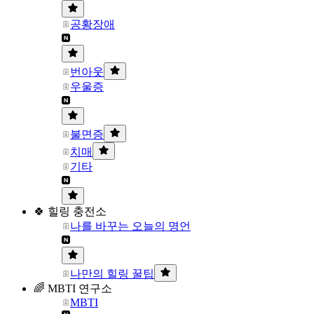
공황장애
번아웃
우울증
불면증
치매
기타
🍀 힐링 충전소
나를 바꾸는 오늘의 명언
나만의 힐링 꿀팁
🌈 MBTI 연구소
MBTI