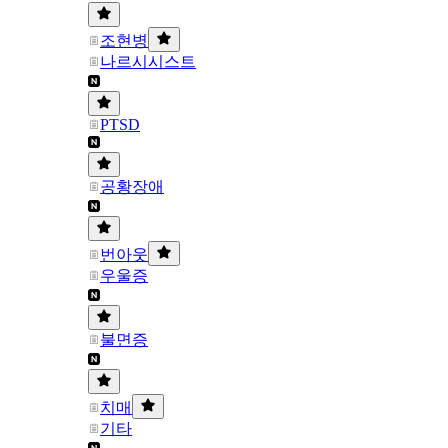
조현병
나르시시스트
PTSD
공황장애
번아웃
우울증
불면증
치매
기타