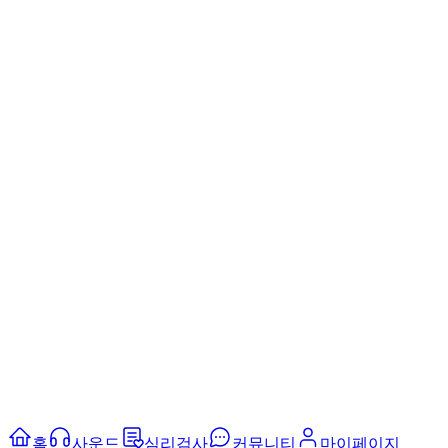
홈
사운드
심리검사
커뮤니티
마이페이지