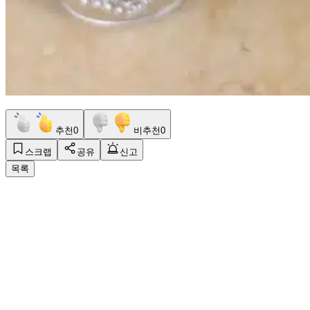
추천
0
비추천
0
스크랩
공유
신고
목록