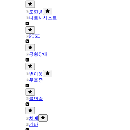
조현병
나르시시스트
PTSD
공황장애
번아웃
우울증
불면증
치매
기타