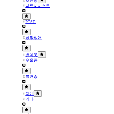
조현병
나르시시스트
PTSD
공황장애
번아웃
우울증
불면증
치매
기타