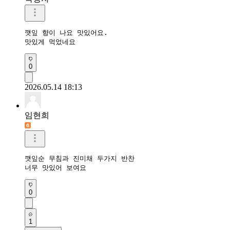
깻잎 향이 나요 맛있어요.

맛있게 먹었네요
0
2026.05.14 18:13
임현희
깻잎순 무침과 진미채 두가지 반찬

너무 맛있어 보여요
0
1