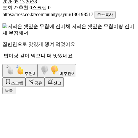
2026.05.13 20:38
조회
27
추천
0
스크랩
0
https://trost.co.kr/community/jayuu/130198517
주소복사
저녁은 깻잎순 무침이랑 진미
채 무침해서
집반찬으로 맛있게 챙겨 먹었어요
밥이랑 같이 먹으니 더 맛있네요
추천
0
비추천
0
스크랩
공유
신고
목록