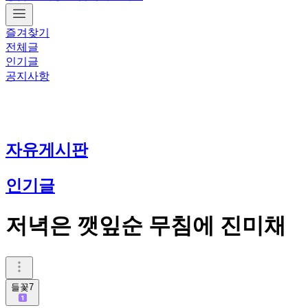
즐겨찾기
전체글
인기글
공지사항
자유게시판
인기글
저녁은 깻잎순 무침에 진미채
들꽃7