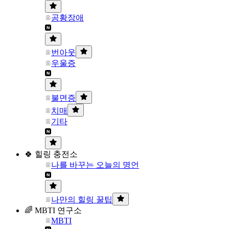
공황장애
번아웃
우울증
불면증
치매
기타
🍀 힐링 충전소
나를 바꾸는 오늘의 명언
나만의 힐링 꿀팁
🌈 MBTI 연구소
MBTI