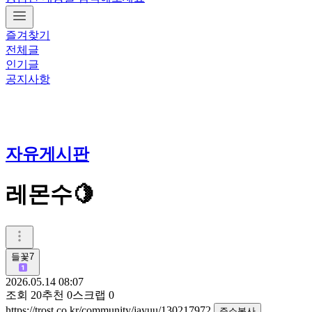
즐겨찾기
전체글
인기글
공지사항
자유게시판
레몬수🍋
들꽃7
2026.05.14 08:07
조회
20
추천
0
스크랩
0
https://trost.co.kr/community/jayuu/130217972
주소복사