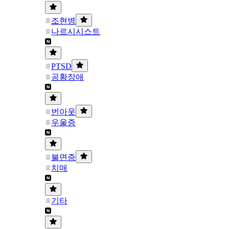
조현병
나르시시스트
PTSD
공황장애
번아웃
우울증
불면증
치매
기타