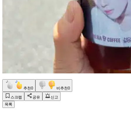
추천
0
비추천
0
스크랩
공유
신고
목록