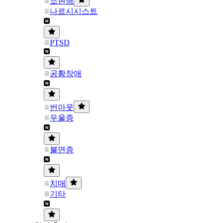
조현병
나르시시스트
PTSD
공황장애
번아웃
우울증
불면증
치매
기타