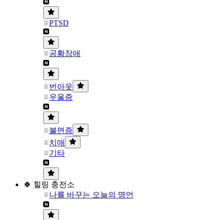
PTSD
공황장애
번아웃
우울증
불면증
치매
기타
🍀 힐링 충전소
나를 바꾸는 오늘의 명언