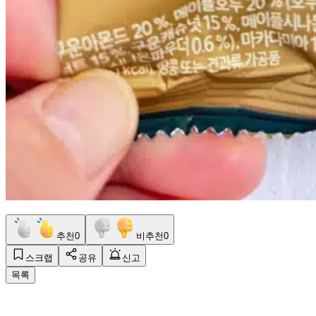
추천
0
비추천
0
스크랩
공유
신고
목록