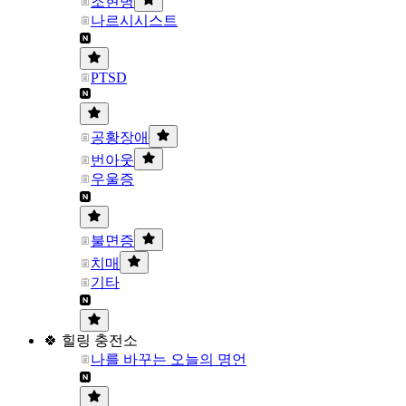
조현병
나르시시스트
PTSD
공황장애
번아웃
우울증
불면증
치매
기타
🍀 힐링 충전소
나를 바꾸는 오늘의 명언