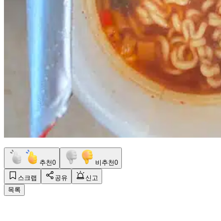
추천
0
비추천
0
스크랩
공유
신고
목록