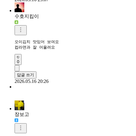
수호지킴이
오이김치 맛있어 보여요

컵라면과 잘 어울려요 
0
답글 쓰기
2026.05.16 20:26
장보고