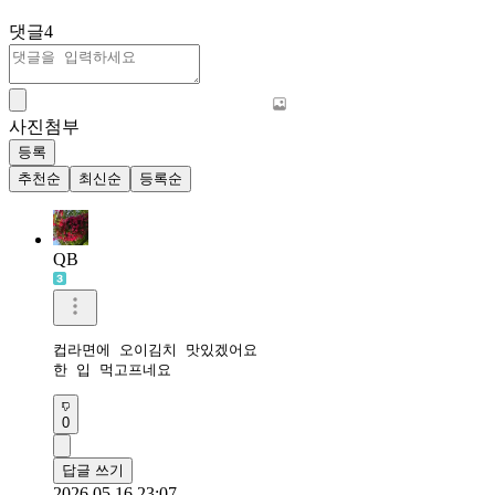
댓글
4
사진첨부
등록
추천순
최신순
등록순
QB
컵라면에 오이김치 맛있겠어요 

한 입 먹고프네요
0
답글 쓰기
2026.05.16 23:07