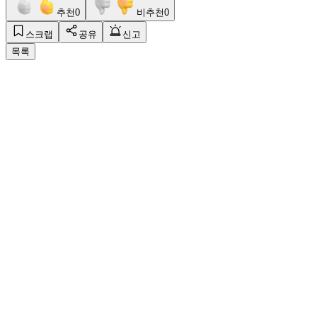
추천
0
비추천
0
스크랩
공유
신고
목록