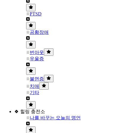
PTSD
공황장애
번아웃
우울증
불면증
치매
기타
🍀 힐링 충전소
나를 바꾸는 오늘의 명언