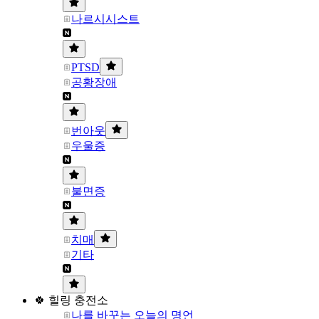
나르시시스트
PTSD
공황장애
번아웃
우울증
불면증
치매
기타
🍀 힐링 충전소
나를 바꾸는 오늘의 명언