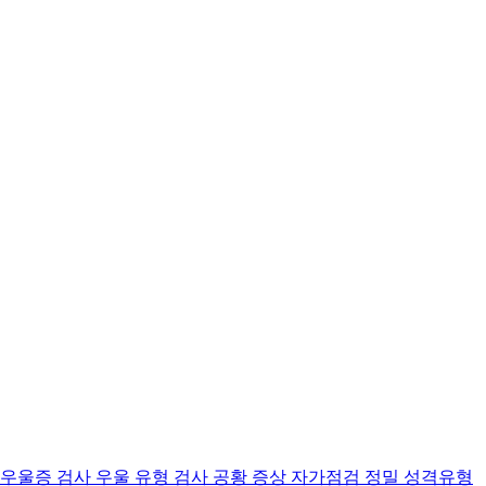
 우울증 검사
우울 유형 검사
공황 증상 자가점검
정밀 성격유형