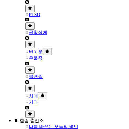
PTSD
공황장애
번아웃
우울증
불면증
치매
기타
🍀 힐링 충전소
나를 바꾸는 오늘의 명언