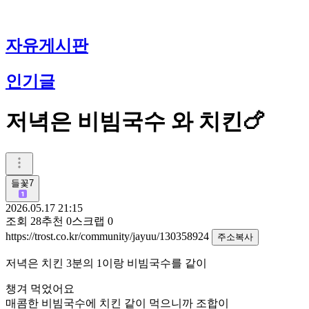
자유게시판
인기글
저녁은 비빔국수 와 치킨🍗
들꽃7
2026.05.17 21:15
조회
28
추천
0
스크랩
0
https://trost.co.kr/community/jayuu/130358924
주소복사
저녁은 치킨 3분의 1이랑 비빔국수를 같이
챙겨 먹었어요
매콤한 비빔국수에 치킨 같이 먹으니까 조합이