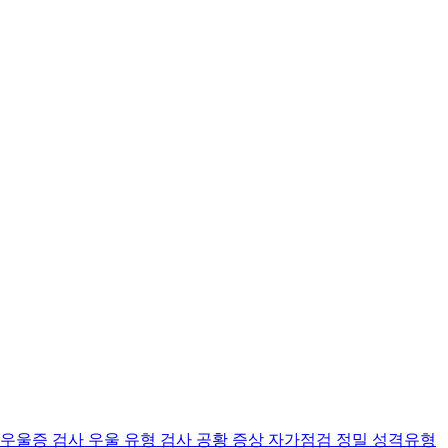
 우울증 검사
우울 유형 검사
공황 증상 자가점검
정밀 성격유형