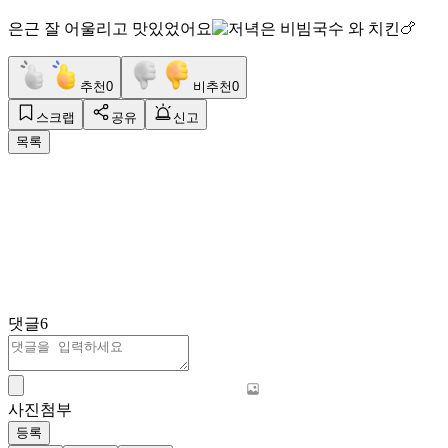
은근 잘 어울리고 맛있었어요
추천
0
비추천
0
스크랩
공유
신고
목록
댓글
6
사진첨부
등록