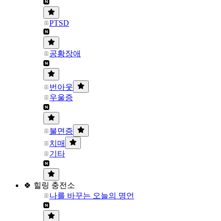
PTSD
공황장애
번아웃
우울증
불면증
치매
기타
🍀 힐링 충전소
나를 바꾸는 오늘의 명언