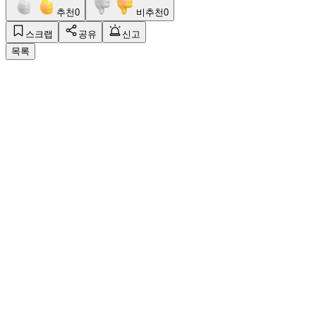
추천
0
비추천
0
스크랩
공유
신고
목록